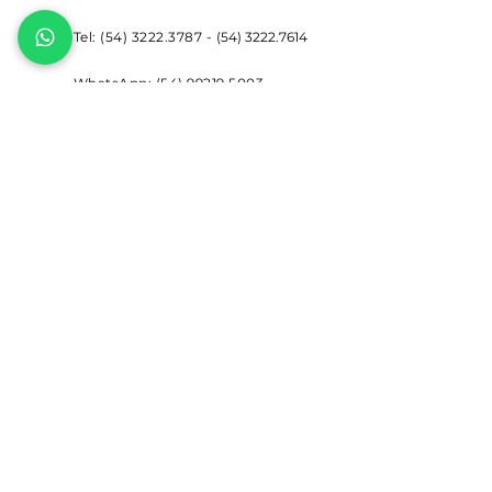
Tel:
(54) 3222.3787
-
(54) 3222.7614
WhatsApp:
(54) 99219.5003
R. Prof. Joel Bastos de Souza,
480 - São Victor COHAB, Caxias
do Sul - RS,
95088-750
E-mail:
vendas@neograf.ind.br
PRIVACIDADE
Conheça nossa política de
privacidade
FINANCIAMENTOS
Veja nossas opções de