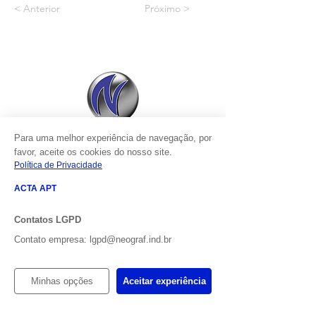
< Anterior
Próximo >
Para uma melhor experiência de navegação, por
favor, aceite os cookies do nosso site.
Política de Privacidade
ACTA APT
Contatos LGPD
CONTATO
Contato empresa: lgpd@neograf.ind.br
Tel:
(54) 3222.3787
-
(54) 3222.7614
Minhas opções
Aceitar experiência
WhatsApp:
(54) 99219.5003
R. Prof. Joel Bastos de Souza,