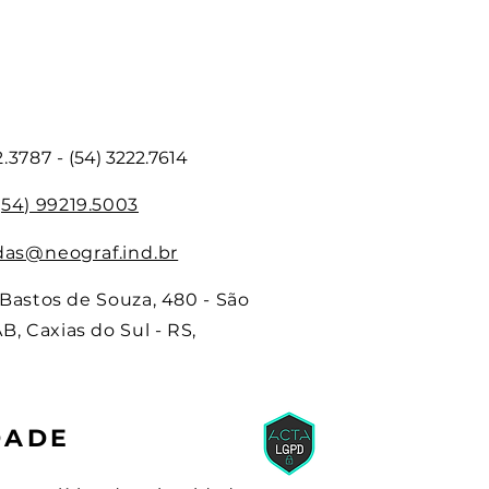
O
2.3787 -
(54) 3222.7614
(54) 99219.5003
as@neograf.ind.br
l Bastos de Souza, 480 - São
, Caxias do Sul - RS,
DADE