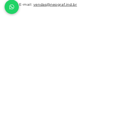
E-mail:
vendas@neograf.ind.br
PRIVACIDADE
Conheça nossa política de
privacidade
FINANCIAMENTOS
Veja nossas opções de
financiamentos
© 2023 por Neograf. Criado por
Pralike
.